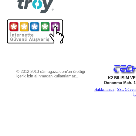
© 2012-2013 e3magaza.com'un ürettiği
içerik izin alınmadan kullanılamaz...
K2 BILISIM V
Donanma Mah. 16
Hakkımızda
|
SSL Güven
|
İ