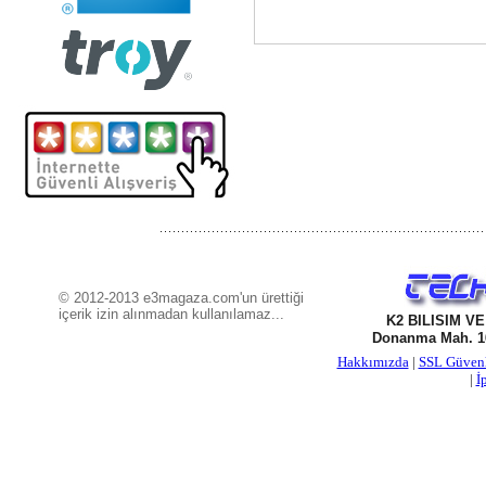
© 2012-2013 e3magaza.com'un ürettiği
içerik izin alınmadan kullanılamaz...
K2 BILISIM V
Donanma Mah. 16
Hakkımızda
|
SSL Güven
|
İ