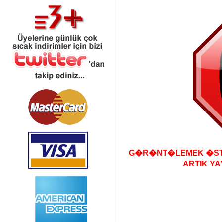
G�R�NT�LEMEK �STE
ARTIK YA