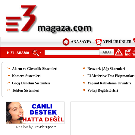
ANA SAYFA
YENİ ÜRÜNLER
Alarm ve Güvenlik Sistemleri
Network (Ağ) Sistemleri
Kamera Sistemleri
El Aletleri ve Test Ekipmanları
Geçiş Denetim Sistemleri
Yapısal Kablolama Ürünleri
Telefon Sistemleri
Voltaj Regülatörleri