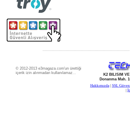
© 2012-2013 e3magaza.com'un ürettiği
içerik izin alınmadan kullanılamaz...
K2 BILISIM V
Donanma Mah. 16
Hakkımızda
|
SSL Güven
|
İ