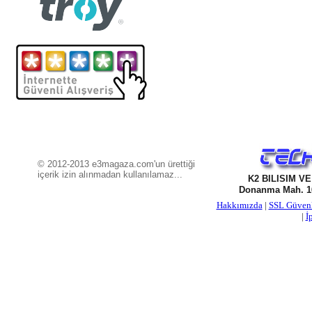
© 2012-2013 e3magaza.com'un ürettiği
içerik izin alınmadan kullanılamaz...
K2 BILISIM V
Donanma Mah. 16
Hakkımızda
|
SSL Güven
|
İ