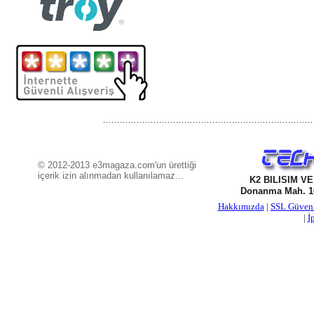
© 2012-2013 e3magaza.com'un ürettiği
içerik izin alınmadan kullanılamaz...
K2 BILISIM V
Donanma Mah. 16
Hakkımızda
|
SSL Güven
|
İ