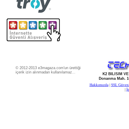
© 2012-2013 e3magaza.com'un ürettiği
içerik izin alınmadan kullanılamaz...
K2 BILISIM V
Donanma Mah. 16
Hakkımızda
|
SSL Güven
|
İ