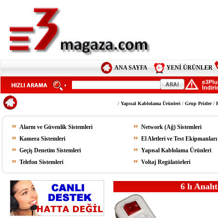
ANA SAYFA
YENİ ÜRÜNLER
/
Yapısal Kablolama Ürünleri
/
Grup Prizler
/
Alarm ve Güvenlik Sistemleri
Network (Ağ) Sistemleri
Kamera Sistemleri
El Aletleri ve Test Ekipmanları
Geçiş Denetim Sistemleri
Yapısal Kablolama Ürünleri
Telefon Sistemleri
Voltaj Regülatörleri
6 lı Anah