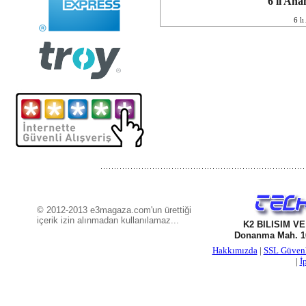
6 lı Ana
6 lı
© 2012-2013 e3magaza.com'un ürettiği
içerik izin alınmadan kullanılamaz...
K2 BILISIM V
Donanma Mah. 16
Hakkımızda
|
SSL Güven
|
İ