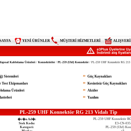
SAYFA
YENİ ÜRÜNLER
MÜŞTERİ HİZMETLERİ
ALIŞVERİ
Yapısal Kablolama Ürünleri
/
Konnektörler
/
PL-259 (Uhf) Konnektör
/ PL-259 UHF Konnektör RG 213 V
) Sistemleri
Güç Kaynakları
ve Test Ekipmanları
Kesintisiz Güç Kaynakları
lolama Ürünleri
Aküler
atörleri
Yazılım
PL-259 UHF Konnektör RG 213 Vidalı Tip
PL-259 UHF Konnektör RG 
�r�n Ad�:
Stok Kodu:
E3-CN-035
Kategori:
PL-259 (Uhf) Kon
Marka:
e3