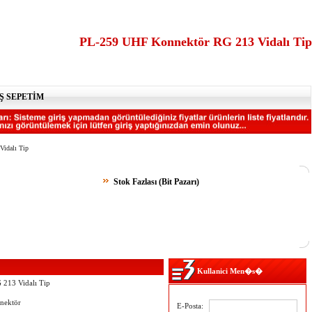
PL-259 UHF Konnektör RG 213 Vidalı Tip
Ş SEPETİM
idalı Tip
Stok Fazlası (Bit Pazarı)
Kullanici Men�s�
213 Vidalı Tip
nektör
E-Posta: