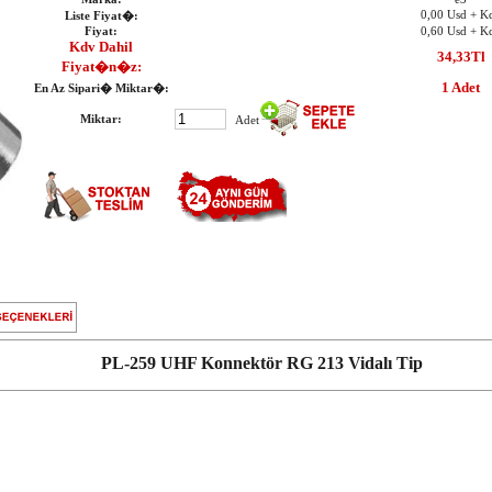
0,00 Usd + K
Liste Fiyat�:
Fiyat:
0,60 Usd + K
Kdv Dahil
34,33
Tl
Fiyat�n�z:
1 Adet
En Az Sipari� Miktar�:
Miktar:
Adet
PL-259 UHF Konnektör RG 213 Vidalı Tip