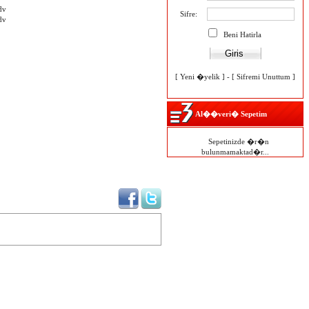
dv
Sifre:
dv
Beni Hatirla
[
Yeni �yelik
] - [
Sifremi Unuttum
]
Al��veri� Sepetim
Sepetinizde �r�n
bulunmamaktad�r...