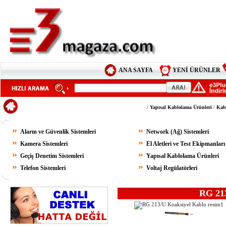
ANA SAYFA
YENİ ÜRÜNLER
/
Yapısal Kablolama Ürünleri
/
Kab
Alarm ve Güvenlik Sistemleri
Network (Ağ) Sistemleri
Kamera Sistemleri
El Aletleri ve Test Ekipmanları
Geçiş Denetim Sistemleri
Yapısal Kablolama Ürünleri
Telefon Sistemleri
Voltaj Regülatörleri
RG 213